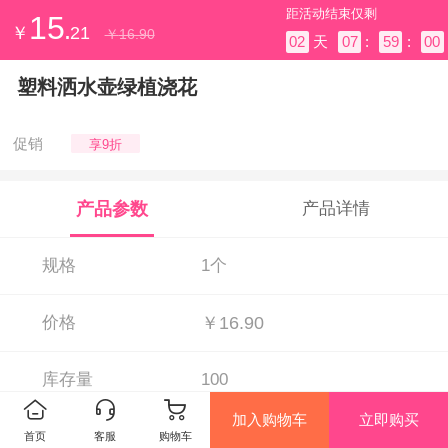
距活动结束仅剩
15
￥
.
21
￥
16.90
02
天
07
:
59
:
00
塑料洒水壶绿植浇花
促销
享9折
产品参数
产品详情
规格
1个
价格
￥16.90
库存量
100
加入购物车
立即购买
首页
客服
购物车