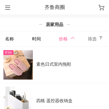
齐鲁商圈
居家用品
名称
时间
价格
筛选
享9折
素色日式室内拖鞋
四格 遥控器收纳盒